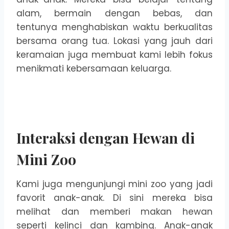
alam, bermain dengan bebas, dan
tentunya menghabiskan waktu berkualitas
bersama orang tua. Lokasi yang jauh dari
keramaian juga membuat kami lebih fokus
menikmati kebersamaan keluarga.
Interaksi dengan Hewan di
Mini Zoo
Kami juga mengunjungi mini zoo yang jadi
favorit anak-anak. Di sini mereka bisa
melihat dan memberi makan hewan
seperti kelinci dan kambing. Anak-anak