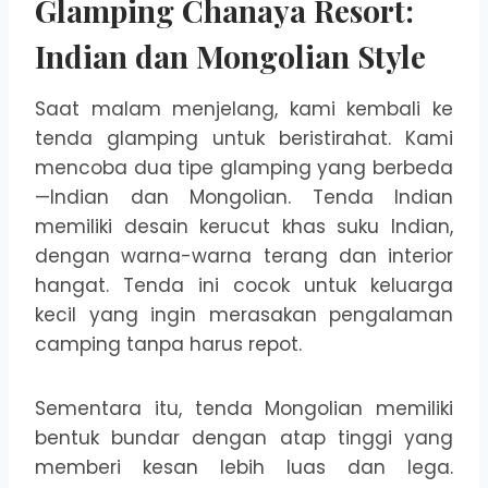
Glamping Chanaya Resort:
Indian dan Mongolian Style
Saat malam menjelang, kami kembali ke
tenda glamping untuk beristirahat. Kami
mencoba dua tipe glamping yang berbeda
—Indian dan Mongolian. Tenda Indian
memiliki desain kerucut khas suku Indian,
dengan warna-warna terang dan interior
hangat. Tenda ini cocok untuk keluarga
kecil yang ingin merasakan pengalaman
camping tanpa harus repot.
Sementara itu, tenda Mongolian memiliki
bentuk bundar dengan atap tinggi yang
memberi kesan lebih luas dan lega.