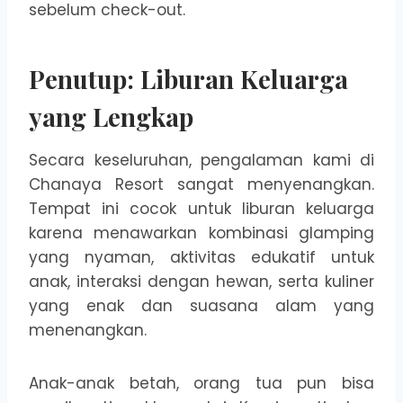
sebelum check-out.
Penutup: Liburan Keluarga
yang Lengkap
Secara keseluruhan, pengalaman kami di
Chanaya Resort sangat menyenangkan.
Tempat ini cocok untuk liburan keluarga
karena menawarkan kombinasi glamping
yang nyaman, aktivitas edukatif untuk
anak, interaksi dengan hewan, serta kuliner
yang enak dan suasana alam yang
menenangkan.
Anak-anak betah, orang tua pun bisa