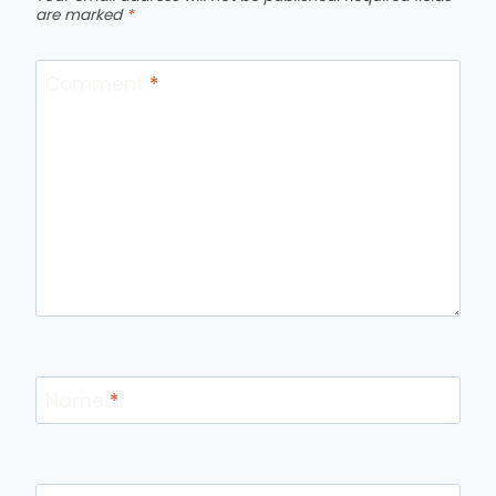
are marked
*
Comment
*
Name
*