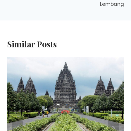
Lembang
Similar Posts