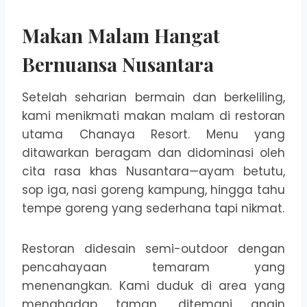
Makan Malam Hangat
Bernuansa Nusantara
Setelah seharian bermain dan berkeliling,
kami menikmati makan malam di restoran
utama Chanaya Resort. Menu yang
ditawarkan beragam dan didominasi oleh
cita rasa khas Nusantara—ayam betutu,
sop iga, nasi goreng kampung, hingga tahu
tempe goreng yang sederhana tapi nikmat.
Restoran didesain semi-outdoor dengan
pencahayaan temaram yang
menenangkan. Kami duduk di area yang
menghadap taman, ditemani angin