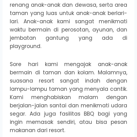
renang anak-anak dan dewasa, serta area
taman yang luas untuk anak-anak berlari-
lari. Anak-anak kami sangat menikmati
waktu bermain di perosotan, ayunan, dan
jembatan gantung yang ada di
playground.
Sore hari kami mengajak anak-anak
bermain di taman dan kolam. Malamnya,
suasana resort sangat indah dengan
lampu-lampu taman yang menyala cantik.
Kami menghabiskan malam dengan
berjalan-jalan santai dan menikmati udara
segar. Ada juga fasilitas BBQ bagi yang
ingin memasak sendiri, atau bisa pesan
makanan dari resort.