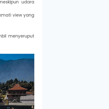
eskipun udara
ikmati view yang
mbil menyeruput