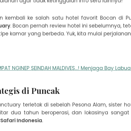
jalanan agar tidak ketinggalan info seru lainnya!
akan kembali ke salah satu hotel favorit Bocan di 
uary
. Bocan pernah review hotel ini sebelumnya, teta
pe kamar yang berbeda. Yuk, kita mulai perjalanan 
EMPAT NGINEP SEINDAH MALDIVES…! Menjaga Bay Labua
ategis di Puncak
ctuary terletak di sebelah Pesona Alam, sister hot
itar dua tahun beroperasi, dan lokasinya sangat 
Safari Indonesia
.