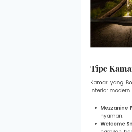
Tipe Kamar
Kamar yang Boc
interior modern
Mezzanine F
nyaman.
Welcome Sna
camilan ber