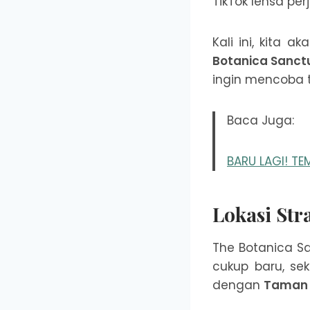
TikTok lensa per
Kali ini, kita 
Botanica Sanct
ingin mencoba ti
Baca Juga:
BARU LAGI! T
Lokasi Str
The Botanica San
cukup baru, sek
dengan
Taman 