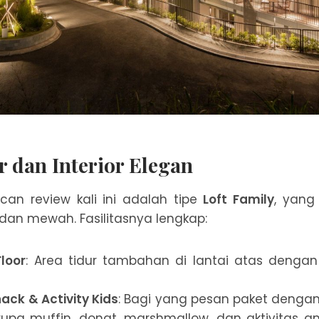
 dan Interior Elegan
an review kali ini adalah tipe
Loft Family
, yang
 dan mewah. Fasilitasnya lengkap:
loor
: Area tidur tambahan di lantai atas denga
ck & Activity Kids
: Bagi yang pesan paket dengan
upa muffin, donat, marshmallow, dan aktivitas an