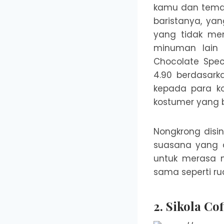
kamu dan teman
baristanya, ya
yang tidak men
minuman lain 
Chocolate Speci
4.90 berdasark
kepada para ko
kostumer yang b
Nongkrong disin
suasana yang 
untuk merasa 
sama seperti r
2. Sikola Cof