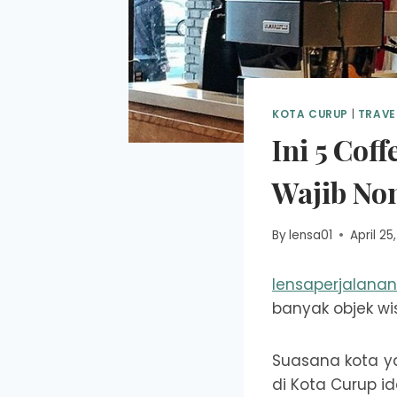
KOTA CURUP
|
TRAVE
Ini 5 Cof
Wajib No
By
lensa01
April 25
lensaperjalana
banyak objek wi
Suasana kota ya
di Kota Curup i