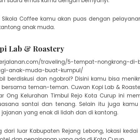
an suara emas kamu dengan bernyanyi.
i Sikola Coffee kamu akan puas dengan pelayan
kantong anak muda.
pi Lab & Roastery
l berdiskusi dan ngobrol? Disini kamu bisa menik
bersama teman-teman. Cuwan Kopi Lab & Roaster
dar Ong Kelurahan Timbul Rejo Kota Curup ini mem
asana santai dan tenang. Selain itu juga kamu
ajanan yang enak di lidah dan di kantong.
dari luar Kabupaten Rejang Lebong, lokasi kedai k
otel dan penginapan yang ada di Kota Curup.