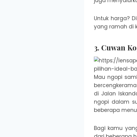
juga menyalurk
Untuk harga? D
yang ramah di 
3. Cuwan Ko
Mau ngopi sambi
bercengkerama 
di Jalan Iskan
ngopi dalam su
beberapa menu j
Bagi kamu yang 
dari beberapa h