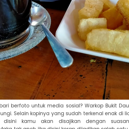
ari berfoto untuk media sosial? Warkop Bukit Da
ungi. Selain kopinya yang sudah terkenal enak di li
, disini kamu akan disajikan dengan suasa