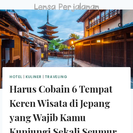
Skip
to
content
HOTEL
|
KULINER
|
TRAVELING
Harus Cobain 6 Tempat
Keren Wisata di Jepang
yang Wajib Kamu
Kunjungi Sekali Seumur