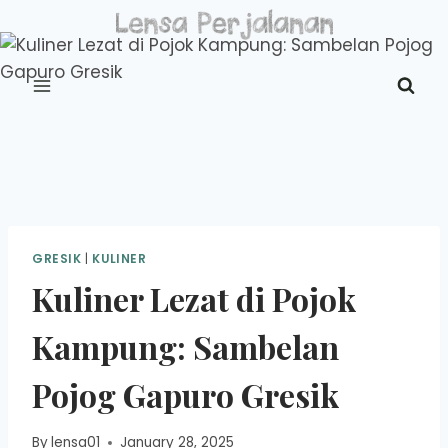
Skip
to
content
GRESIK
|
KULINER
Kuliner Lezat di Pojok
Kampung: Sambelan
Pojog Gapuro Gresik
By
lensa01
January 28, 2025