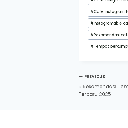
#
Cafe dengan des
Tags:
#
Cafe instagram t
#
Instagramable c
#
Rekomendasi caf
#
Tempat berkump
Post
PREVIOUS
5 Rekomendasi Tem
navigation
Terbaru 2025