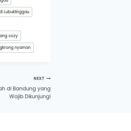
nggau
di Lubuklinggau
yang cozy
gkrong nyaman
NEXT
ah di Bandung yang
Wajib Dikunjungi