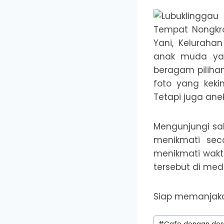
Tempat Nongkron
Yani, Keluraha
anak muda yan
beragam piliha
foto yang keki
Tetapi juga ane
Mengunjungi sal
menikmati sec
menikmati wakt
tersebut di medi
Siap memanjaka
Post