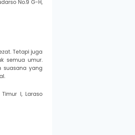
darso No.9 G-H,
zat. Tetapi juga
tuk semua umur.
n suasana yang
l.
Timur I, Laraso