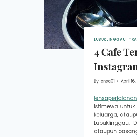
LUBUKLINGGAU
|
TRA
4 Cafe T
Instagra
By
lensa01
April 16
lensaperjalana
istimewa untuk
keluarga, atau
Lubuklinggau.
ataupun pasan