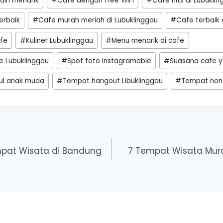
ain menarik
#
Cafe dengan free WiFi
#
Cafe hits di Lubukli
erbaik
#
Cafe murah meriah di Lubuklinggau
#
Cafe terbaik 
afe
#
Kuliner Lubuklinggau
#
Menu menarik di cafe
e Lubuklinggau
#
Spot foto Instagramable
#
Suasana cafe 
ul anak muda
#
Tempat hangout Libuklinggau
#
Tempat non
pat Wisata di Bandung
7 Tempat Wisata Mur