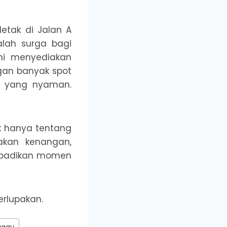
letak di Jalan A
alah surga bagi
ni menyediakan
gan banyak spot
na yang nyaman.
ak hanya tentang
akan kenangan,
gabadikan momen
rlupakan.