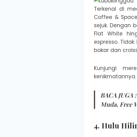
Terkenal di med
Coffee & Spac
sejuk. Dengan b
Flat White hin
espresso. Tidak
bakar dan crois
Kunjungi mer
kenikmatannya.
BACA JUGA 
Muda, Free 
4. Hulu Hili