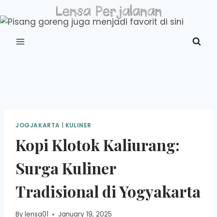
Skip
to
content
JOGJAKARTA
|
KULINER
Kopi Klotok Kaliurang:
Surga Kuliner
Tradisional di Yogyakarta
By
lensa01
January 19, 2025