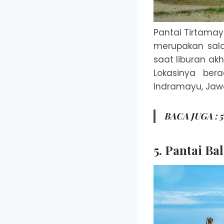
Pantai Tirtama
merupakan sala
saat liburan ak
Lokasinya ber
Indramayu, Jawa
BACA JUGA :
5
5. Pantai B