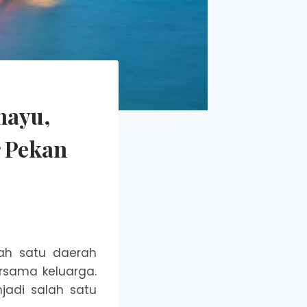
mayu,
r Pekan
h satu daerah
rsama keluarga.
adi salah satu