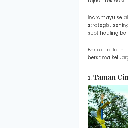
tujuan rekreasi.
Indramayu sela
strategis, sehi
spot healing be
Berikut ada 5 
bersama keluarg
1. Taman C