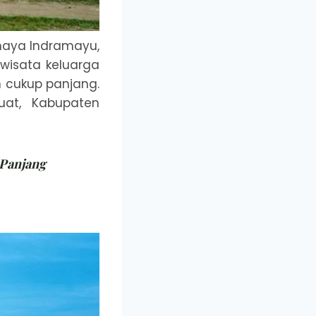
maya Indramayu,
wisata keluarga
n cukup panjang.
uat, Kabupaten
 Panjang