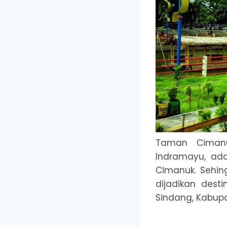
Taman Cimanu
Indramayu, ada
Cimanuk. Sehin
dijadikan dest
Sindang, Kabup