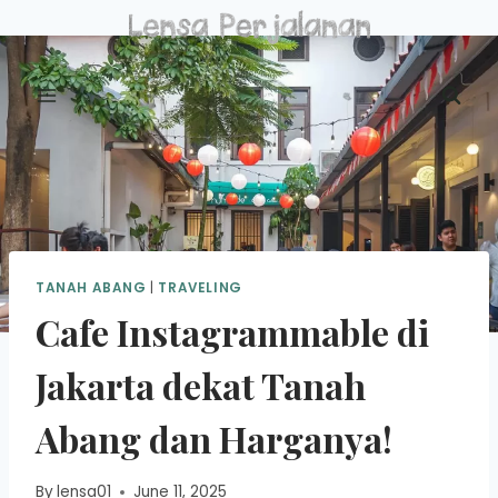
Skip
to
content
TANAH ABANG
|
TRAVELING
Cafe Instagrammable di
Jakarta dekat Tanah
Abang dan Harganya!
By
lensa01
June 11, 2025