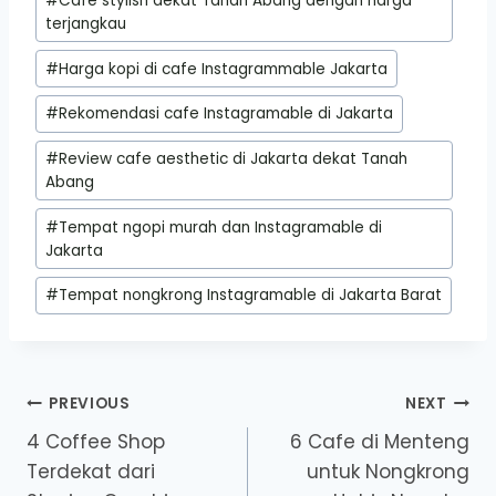
#
Cafe stylish dekat Tanah Abang dengan harga
terjangkau
#
Harga kopi di cafe Instagrammable Jakarta
#
Rekomendasi cafe Instagramable di Jakarta
#
Review cafe aesthetic di Jakarta dekat Tanah
Abang
#
Tempat ngopi murah dan Instagramable di
Jakarta
#
Tempat nongkrong Instagramable di Jakarta Barat
Post
PREVIOUS
NEXT
4 Coffee Shop
6 Cafe di Menteng
navigation
Terdekat dari
untuk Nongkrong