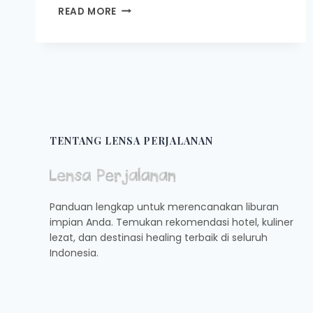
KEDAI
READ MORE
KOPI
DAN
KAFE
TERBAIK
DI
ACEH
TENTANG LENSA PERJALANAN
Panduan lengkap untuk merencanakan liburan
impian Anda. Temukan rekomendasi hotel, kuliner
lezat, dan destinasi healing terbaik di seluruh
Indonesia.