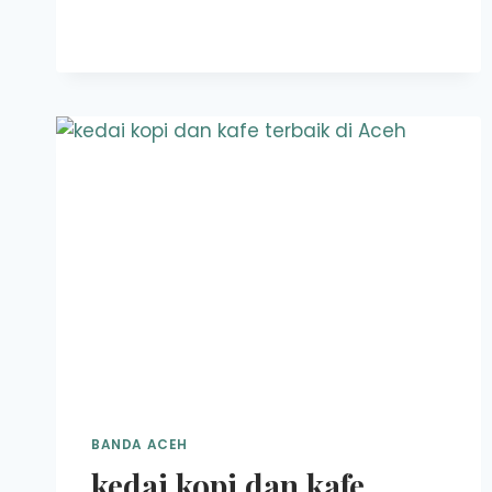
NONGKRONG
DI
MEULABOH
YANG
HARUS
LO
KUNJUNGI
BANDA ACEH
kedai kopi dan kafe