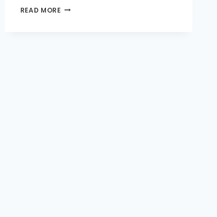
NGOPI
READ MORE
DI
BANDA
ACEH:
DESTINASI
KAFE
YANG
MENYAJIKAN
RASA
DAN
SUASANA
TERBAIK