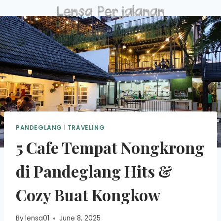
Skip
to
content
PANDEGLANG
|
TRAVELING
5 Cafe Tempat Nongkrong
di Pandeglang Hits &
Cozy Buat Kongkow
By
lensa01
June 8, 2025