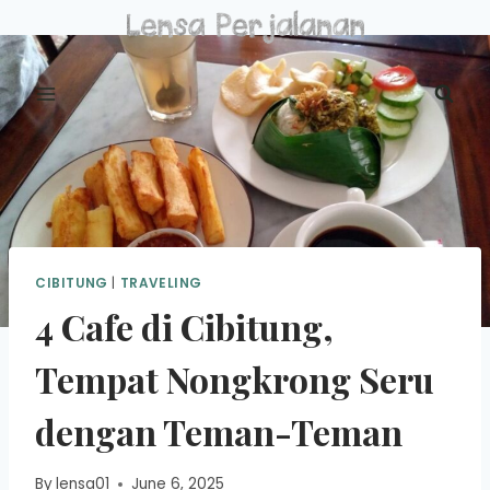
Skip
to
content
CIBITUNG
|
TRAVELING
4 Cafe di Cibitung,
Tempat Nongkrong Seru
dengan Teman-Teman
By
lensa01
June 6, 2025