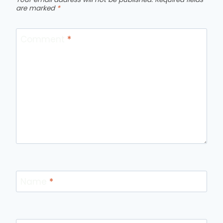
are marked
*
Comment
*
Name
*