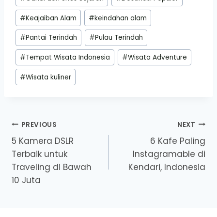
#
Keajaiban Alam
#
keindahan alam
#
Pantai Terindah
#
Pulau Terindah
#
Tempat Wisata Indonesia
#
Wisata Adventure
#
Wisata kuliner
Post
PREVIOUS
NEXT
5 Kamera DSLR
6 Kafe Paling
navigation
Terbaik untuk
Instagramable di
Traveling di Bawah
Kendari, Indonesia
10 Juta