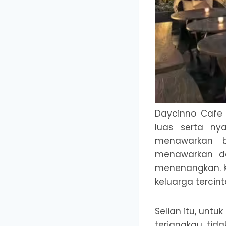
Daycinno Cafe
luas serta ny
menawarkan b
menawarkan de
menenangkan. K
keluarga tercint
Selian itu, unt
terjangkau ti