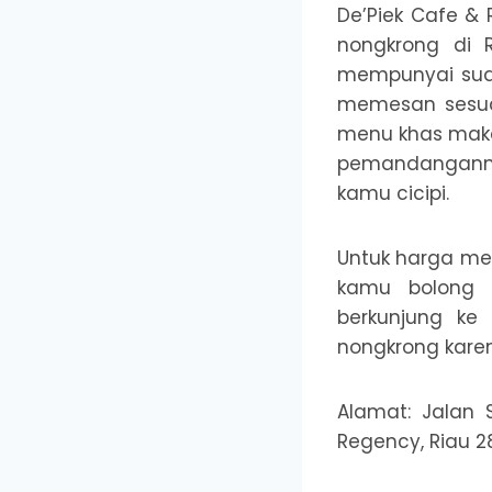
De’Piek Cafe &
nongkrong di 
mempunyai sua
memesan sesuai
menu khas maka
pemandanganny
kamu cicipi.
Untuk harga me
kamu bolong 
berkunjung ke
nongkrong karen
Alamat: Jalan 
Regency, Riau 2