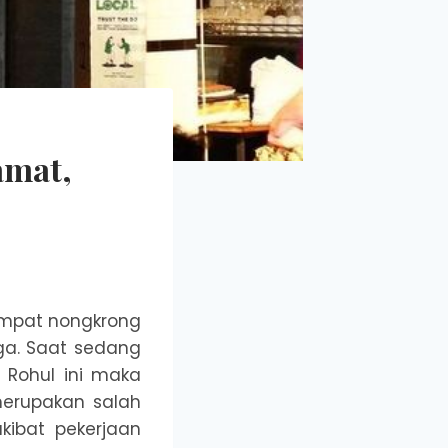
amat,
tempat nongkrong
ga. Saat sedang
n Rohul ini maka
merupakan salah
kibat pekerjaan