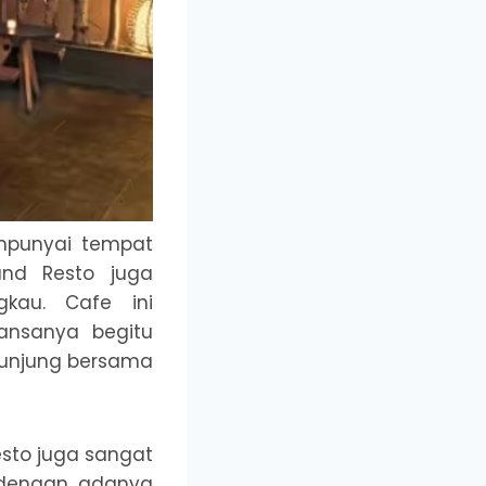
mpunyai tempat
and Resto juga
kau. Cafe ini
ansanya begitu
kunjung bersama
esto juga sangat
 dengan adanya