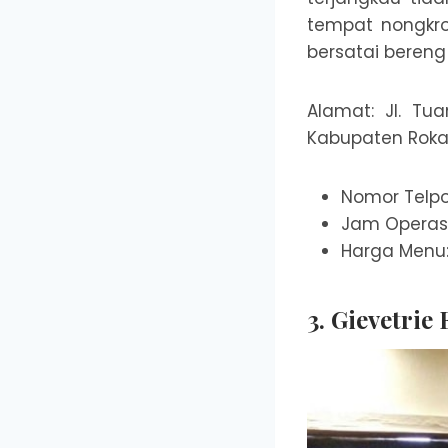
tempat nongkro
bersatai beren
Alamat: Jl. Tu
Kabupaten Rokan
Nomor Telp
Jam Operasi
Harga Menu
3. Gievetrie