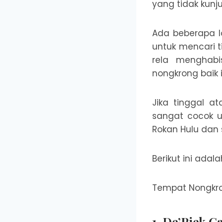
yang tidak kunju
Ada beberapa lo
untuk mencari t
rela menghab
nongkrong baik 
Jika tinggal a
sangat cocok u
Rokan Hulu dan 
Berikut ini ada
Tempat Nongkro
1. De’Piek C