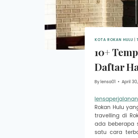
KOTA ROKAN HULU
|
10+ Temp
Daftar H
By
lensa01
April 30
lensaperjalana
Rokan Hulu yan
travelling di R
ada beberapa s
satu cara terb