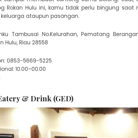
g Rokan Hulu ini, kamu tidak perlu bingung saat
g keluarga ataupun pasangan.
anku Tambusai No.Kelurahan, Pematang Beranga
 Hulu, Riau 28558
on: 0853-5669-5225
onal: 10.00–00.00
:
 Eatery & Drink (GED)