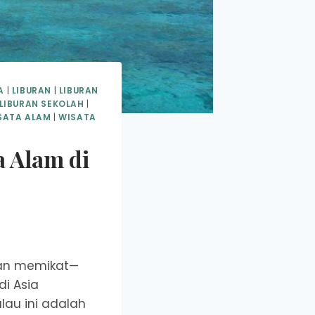
A
|
LIBURAN
|
LIBURAN
LIBURAN SEKOLAH
|
SATA ALAM
|
WISATA
a Alam di
dan memikat—
di Asia
lau ini adalah