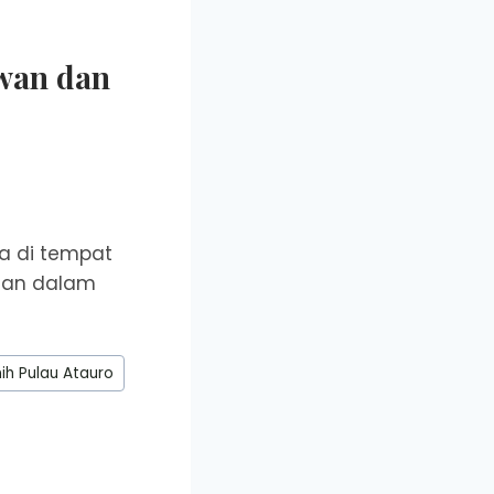
awan dan
da di tempat
ngan dalam
nih Pulau Atauro