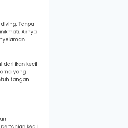
 diving. Tanpa
nikmati. Airnya
penyelaman
dari ikan kecil
warna yang
ntuh tangan
pan
ertanian kecil,