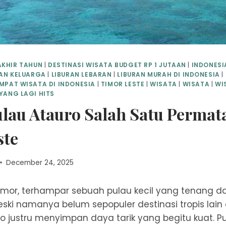
AKHIR TAHUN
|
DESTINASI WISATA BUDGET RP 1 JUTAAN
|
INDONESI
RAN KELUARGA
|
LIBURAN LEBARAN
|
LIBURAN MURAH DI INDONESIA
|
MPAT WISATA DI INDONESIA
|
TIMOR LESTE
|
WISATA
|
WISATA
|
WI
YANG LAGI HITS
lau Atauro Salah Satu Permat
ste
December 24, 2025
Timor, terhampar sebuah pulau kecil yang tenang 
eski namanya belum sepopuler destinasi tropis lain 
o justru menyimpan daya tarik yang begitu kuat. Pu