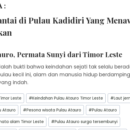
 :
antai di Pulau Kadidiri Yang Men
kan
auro, Permata Sunyi dari Timor Leste
alah bukti bahwa keindahan sejati tak selalu bera
pulau kecil ini, alam dan manusia hidup berdampi
ang indah.
Timor Leste
#
Keindahan Pulau Atauro Timor Leste
#
Laut jer
u Atauro
#
Pesona wisata Pulau Atauro
#
Pulau Atauro
mata alam Timor Leste
#
Pulau Atauro surga tersembunyi