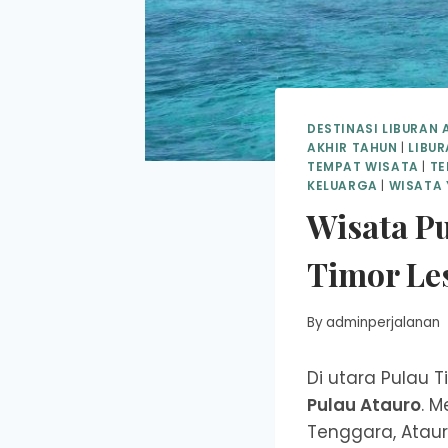
DESTINASI LIBURAN 
AKHIR TAHUN
|
LIBU
TEMPAT WISATA
|
TE
KELUARGA
|
WISATA 
Wisata Pu
Timor Le
By
adminperjalanan
Di utara Pulau 
Pulau Atauro
. M
Tenggara, Ataur