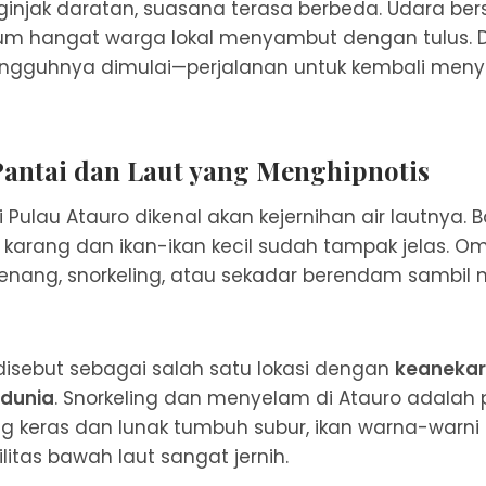
ginjak daratan, suasana terasa berbeda. Udara ber
um hangat warga lokal menyambut dengan tulus. Di
ungguhnya dimulai—perjalanan untuk kembali men
antai dan Laut yang Menghipnotis
 Pulau Atauro dikenal akan kejernihan air lautnya. B
 karang dan ikan-ikan kecil sudah tampak jelas. 
enang, snorkeling, atau sekadar berendam sambil 
g disebut sebagai salah satu lokasi dengan
keaneka
i dunia
. Snorkeling dan menyelam di Atauro adala
g keras dan lunak tumbuh subur, ikan warna-warni
ilitas bawah laut sangat jernih.