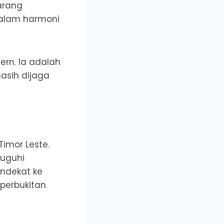
arang
dalam harmoni
rn. Ia adalah
asih dijaga
Timor Leste.
suguhi
ndekat ke
 perbukitan