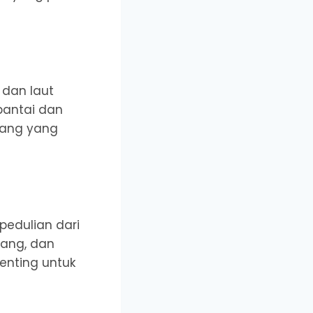
 dan laut
pantai dan
tang yang
edulian dari
rang, dan
enting untuk