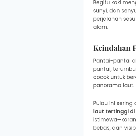
Begitu kaki men
sunyi, dan seny
perjalanan ses
alam.
Keindahan P
Pantai-pantai di
pantai, terumbu
cocok untuk ber
panorama laut.
Pulau ini serin
laut tertinggi d
istimewa—karan
bebas, dan visib