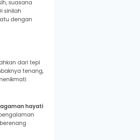
sih, suasana
 sinilah
yatu dengan
ahkan dari tepi
Ombaknya tenang,
menikmati
ragaman hayati
h pengalaman
 berenang