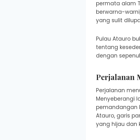
permata alam Ti
berwarna-warni
yang sulit dilup
Pulau Atauro b
tentang kesede
dengan sepenuh
Perjalanan 
Perjalanan menuj
Menyeberangi la
pemandangan la
Atauro, garis pa
yang hijau dan k