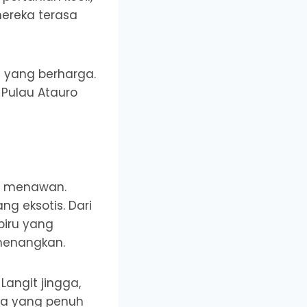
ereka terasa
 yang berharga.
 Pulau Atauro
ng menawan.
g eksotis. Dari
biru yang
nenangkan.
Langit jingga,
nja yang penuh