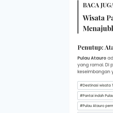
BACA JUGA
Wisata P
Menajub
Penutup: At
Pulau Atauro
ad
yang ramai. Di 
keseimbangan y
Post
#
Destinasi wisata 
Tags:
#
Pantai indah Pula
#
Pulau Atauro per