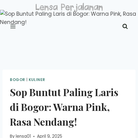
Skip
to
content
BOGOR
|
KULINER
Sop Buntut Paling Laris
di Bogor: Warna Pink,
Rasa Nendang!
By
lensa01
April 9, 2025