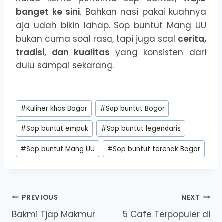
banget ke sini
. Bahkan nasi pakai kuahnya
aja udah bikin lahap. Sop buntut Mang UU
bukan cuma soal rasa, tapi juga soal
cerita,
tradisi, dan kualitas
yang konsisten dari
dulu sampai sekarang.
Post
#
Kuliner khas Bogor
#
Sop buntut Bogor
Tags:
#
Sop buntut empuk
#
Sop buntut legendaris
#
Sop buntut Mang UU
#
Sop buntut terenak Bogor
Post
PREVIOUS
NEXT
Bakmi Tjap Makmur
5 Cafe Terpopuler di
navigation