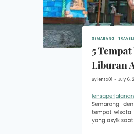
SEMARANG
|
TRAVEL
5 Tempat
Liburan 
By
lensa01
July 6, 
lensaperjalana
Semarang deng
tempat wisata 
yang asyik saat