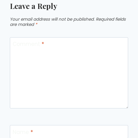
Leave a Reply
Your email address will not be published.
Required fields
are marked
*
Comment
*
Name
*