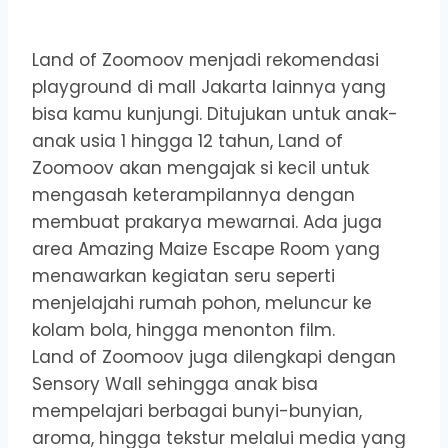
Land of Zoomoov menjadi rekomendasi
playground di mall Jakarta lainnya yang
bisa kamu kunjungi. Ditujukan untuk anak-
anak usia 1 hingga 12 tahun, Land of
Zoomoov akan mengajak si kecil untuk
mengasah keterampilannya dengan
membuat prakarya mewarnai. Ada juga
area Amazing Maize Escape Room yang
menawarkan kegiatan seru seperti
menjelajahi rumah pohon, meluncur ke
kolam bola, hingga menonton film.
Land of Zoomoov juga dilengkapi dengan
Sensory Wall sehingga anak bisa
mempelajari berbagai bunyi-bunyian,
aroma, hingga tekstur melalui media yang