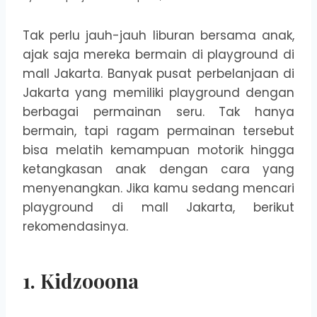
Tak perlu jauh-jauh liburan bersama anak,
ajak saja mereka bermain di playground di
mall Jakarta. Banyak pusat perbelanjaan di
Jakarta yang memiliki playground dengan
berbagai permainan seru. Tak hanya
bermain, tapi ragam permainan tersebut
bisa melatih kemampuan motorik hingga
ketangkasan anak dengan cara yang
menyenangkan. Jika kamu sedang mencari
playground di mall Jakarta, berikut
rekomendasinya.
1. Kidzooona