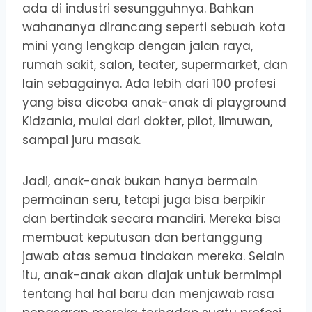
ada di industri sesungguhnya. Bahkan
wahananya dirancang seperti sebuah kota
mini yang lengkap dengan jalan raya,
rumah sakit, salon, teater, supermarket, dan
lain sebagainya. Ada lebih dari 100 profesi
yang bisa dicoba anak-anak di playground
Kidzania, mulai dari dokter, pilot, ilmuwan,
sampai juru masak.
Jadi, anak-anak bukan hanya bermain
permainan seru, tetapi juga bisa berpikir
dan bertindak secara mandiri. Mereka bisa
membuat keputusan dan bertanggung
jawab atas semua tindakan mereka. Selain
itu, anak-anak akan diajak untuk bermimpi
tentang hal hal baru dan menjawab rasa