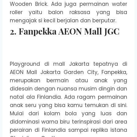
Wooden Brick. Ada juga permainan water
roller yaitu balon raksasa yang bisa
mengajak si kecil berjalan dan berputar.
2. Fanpekka AEON Mall JGC
Playground di mall Jakarta tepatnya di
AEON Mall Jakarta Garden City, Fanpekka,
merupakan bermain atau anak yang
didesain dengan nuansa musim dingin dan
natal ala Finlandia. Ada ragam permainan
anak seru yang bisa kamu temukan di sini.
Mulai dari kolam bola yang luas dan
didominasi warna biru terinspirasi dari area
perairan di Finlandia sampai replika istana