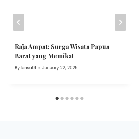
Raja Ampat: Surga Wisata Papua
Barat yang Memikat
By
lensa01
January 22, 2025