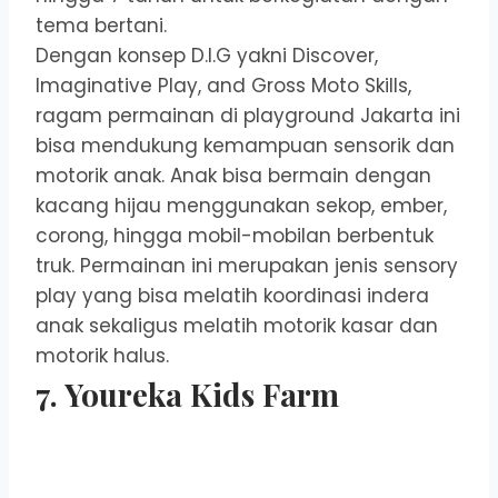
tema bertani.
Dengan konsep D.I.G yakni Discover,
Imaginative Play, and Gross Moto Skills,
ragam permainan di playground Jakarta ini
bisa mendukung kemampuan sensorik dan
motorik anak. Anak bisa bermain dengan
kacang hijau menggunakan sekop, ember,
corong, hingga mobil-mobilan berbentuk
truk. Permainan ini merupakan jenis sensory
play yang bisa melatih koordinasi indera
anak sekaligus melatih motorik kasar dan
motorik halus.
7. Youreka Kids Farm