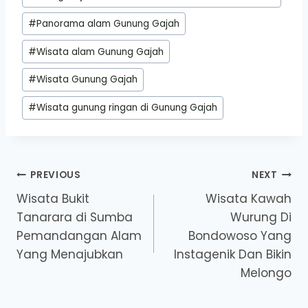
#
Panorama alam Gunung Gajah
#
Wisata alam Gunung Gajah
#
Wisata Gunung Gajah
#
Wisata gunung ringan di Gunung Gajah
Post
PREVIOUS
NEXT
Wisata Bukit
Wisata Kawah
navigation
Tanarara di Sumba
Wurung Di
Pemandangan Alam
Bondowoso Yang
Yang Menajubkan
Instagenik Dan Bikin
Melongo