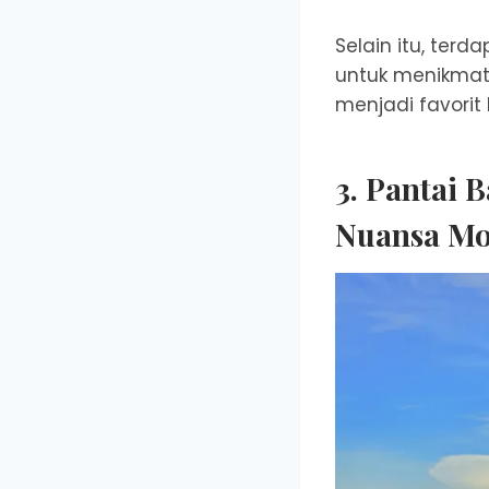
Selain itu, ter
untuk menikmati
menjadi favorit
3. Pantai 
Nuansa M