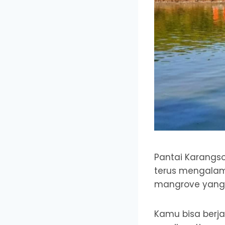
Pantai Karangso
terus mengalam
mangrove yang l
Kamu bisa berj