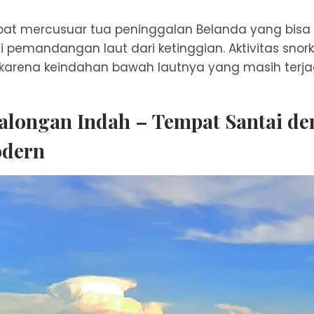
dapat mercusuar tua peninggalan Belanda yang bisa
 pemandangan laut dari ketinggian. Aktivitas snork
 karena keindahan bawah lautnya yang masih terja
Balongan Indah – Tempat Santai d
odern