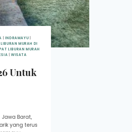
A
|
INDRAMAYU
|
|
LIBURAN MURAH DI
PAT LIBURAN MURAH
ESIA
|
WISATA
26 Untuk
 Jawa Barat,
rik yang terus