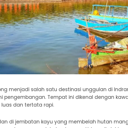
ng menjadi salah satu destinasi unggulan di Ind
i pengembangan. Tempat ini dikenal dengan kaw
uas dan tertata rapi.
alan di jembatan kayu yang membelah hutan mang