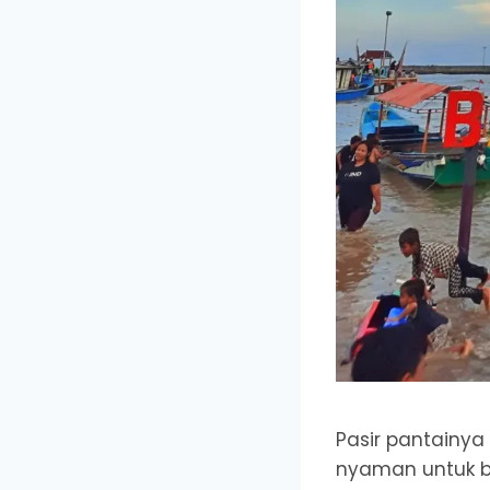
Pasir pantainya
nyaman untuk b