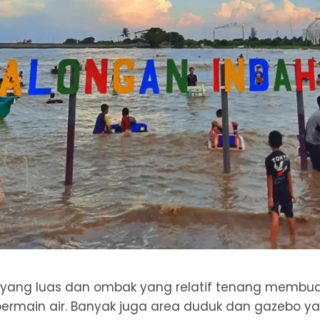
 yang luas dan ombak yang relatif tenang membua
ermain air. Banyak juga area duduk dan gazebo ya