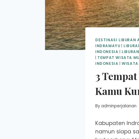
DESTINASI LIBURAN 
INDRAMAYU
|
LIBURA
INDONESIA
|
LIBURA
|
TEMPAT WISATA M
INDONESIA
|
WISATA
3 Tempat
Kamu Ku
By
adminperjalanan
Kabupaten Indra
namun siapa sa