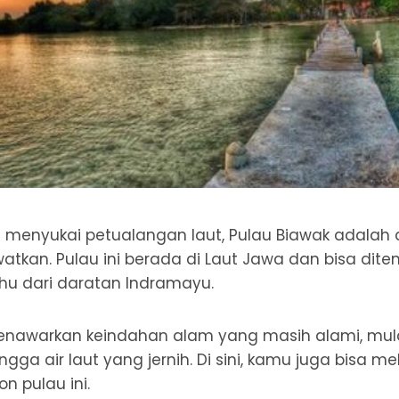
menyukai petualangan laut, Pulau Biawak adalah 
ewatkan. Pulau ini berada di Laut Jawa dan bisa di
hu dari daratan Indramayu.
enawarkan keindahan alam yang masih alami, mulai
ingga air laut yang jernih. Di sini, kamu juga bisa me
n pulau ini.