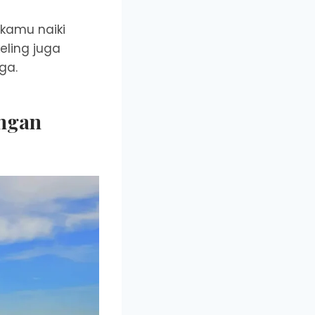
 kamu naiki
eling juga
ga.
engan