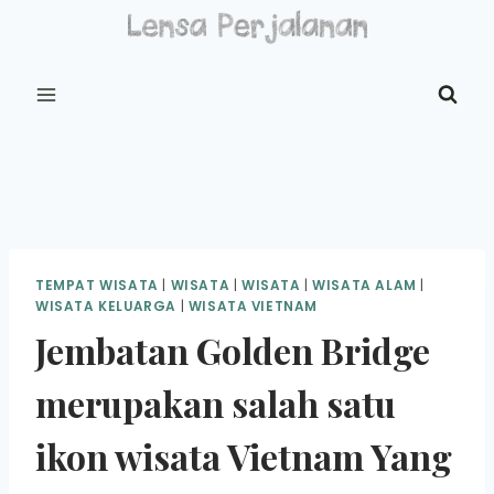
Skip
to
content
TEMPAT WISATA
|
WISATA
|
WISATA
|
WISATA ALAM
|
WISATA KELUARGA
|
WISATA VIETNAM
Jembatan Golden Bridge
merupakan salah satu
ikon wisata Vietnam Yang