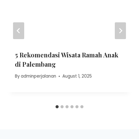
5 Rekomendasi Wisata Ramah Anak
di Palembang
By
adminperjalanan
August 1, 2025