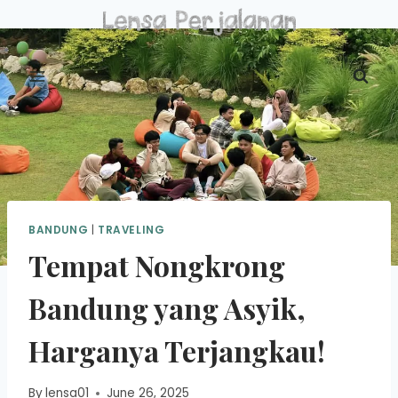
Skip
to
content
BANDUNG
|
TRAVELING
Tempat Nongkrong
Bandung yang Asyik,
Harganya Terjangkau!
By
lensa01
June 26, 2025