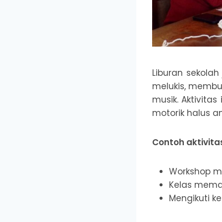
Liburan sekolah
melukis, membu
musik. Aktivita
motorik halus a
Contoh aktivita
Workshop me
Kelas mema
Mengikuti ke