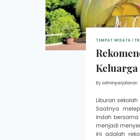
TEMPAT WISATA
|
TR
Rekomend
Keluarga
By
adminperjalanan
Liburan sekolah
Saatnya melep
indah bersama o
menjadi menyena
ini adalah rek