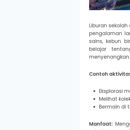
Liburan sekola
pengalaman lan
sains, kebun b
belajar tenta
menyenangkan.
Contoh aktivita
Eksplorasi 
Melihat kole
Bermain di t
Manfaat:
Menge