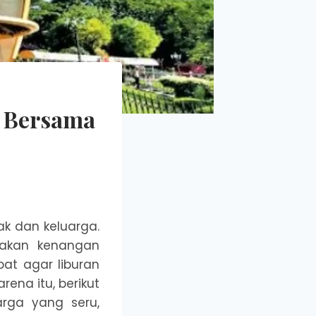
h Bersama
ak dan keluarga.
takan kenangan
pat agar liburan
ena itu, berikut
arga yang seru,