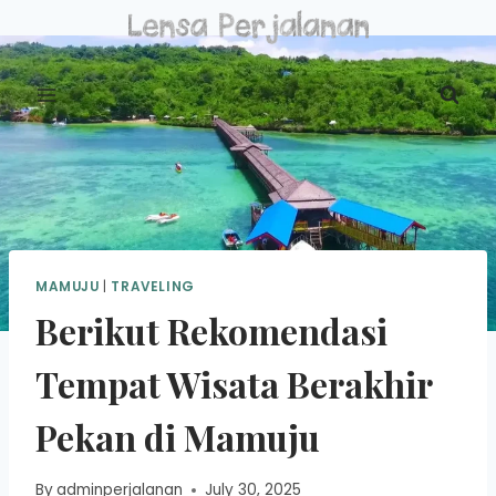
Skip
to
content
MAMUJU
|
TRAVELING
Berikut Rekomendasi
Tempat Wisata Berakhir
Pekan di Mamuju
By
adminperjalanan
July 30, 2025