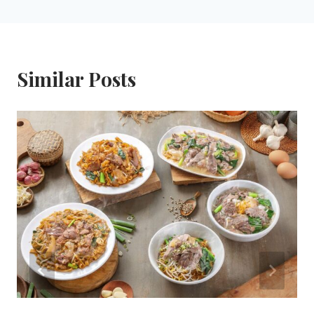
Similar Posts