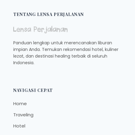
TENTANG LENSA PERJALANAN
Panduan lengkap untuk merencanakan liburan
impian Anda. Temukan rekomendasi hotel, kuliner
lezat, dan destinasi healing terbaik di seluruh
Indonesia.
NAVIGASI CEPAT
Home
Traveling
Hotel