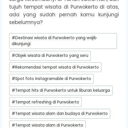
tujuh tempat wisata di Purwokerto di atas,
ada yang sudah pernah kamu kunjungi
sebelumnya?
Post
#
Destinasi wisata di Purwokerto yang wajib
Tags:
dikunjungi
#
Objek wisata di Purwokerto yang seru
#
Rekomendasi tempat wisata di Purwokerto
#
Spot foto instagramable di Purwokerto
#
Tempat hits di Purwokerto untuk liburan keluarga
#
Tempat refreshing di Purwokerto
#
Tempat wisata alam dan budaya di Purwokerto
#
Tempat wisata alam di Purwokerto