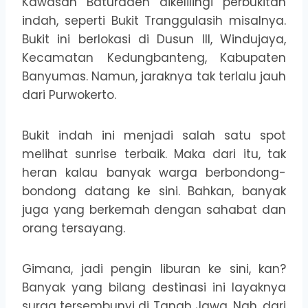
Kawasan Baturaden dikelilingi perbukitan
indah, seperti Bukit Tranggulasih misalnya.
Bukit ini berlokasi di Dusun III, Windujaya,
Kecamatan Kedungbanteng, Kabupaten
Banyumas. Namun, jaraknya tak terlalu jauh
dari Purwokerto.
Bukit indah ini menjadi salah satu spot
melihat sunrise terbaik. Maka dari itu, tak
heran kalau banyak warga berbondong-
bondong datang ke sini. Bahkan, banyak
juga yang berkemah dengan sahabat dan
orang tersayang.
Gimana, jadi pengin liburan ke sini, kan?
Banyak yang bilang destinasi ini layaknya
surga tersembunyi di Tanah Jawa. Nah, dari