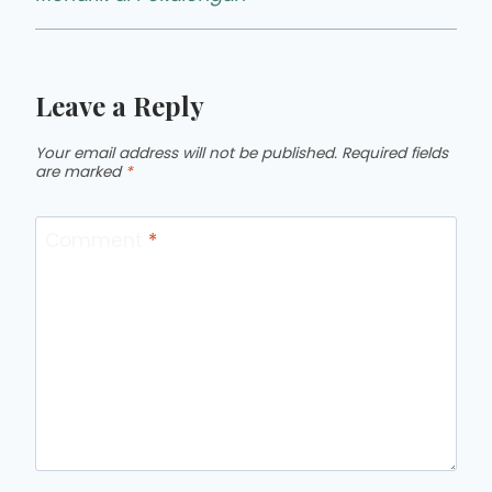
Leave a Reply
Your email address will not be published.
Required fields
are marked
*
Comment
*