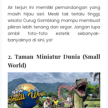
Air terjun ini memiliki pemandangan yang
masih hijau asri. Meski tak terlalu tinggi,
wisata Curug Gomblang mampu membuat
pikiran lebih tenang dan segar. Jangan lupa
ambil foto-foto estetik sebanyak-
banyaknya di sini, ya!
2. Taman Miniatur Dunia (Small
World)