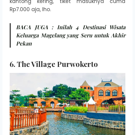
kantong kering, tiket masuknya cuma
Rp7.000 aja, lho.
BACA JUGA :
Inilah 4 Destinasi Wisata
Keluarga Magelang yang Seru untuk Akhir
Pekan
6. The Village Purwokerto