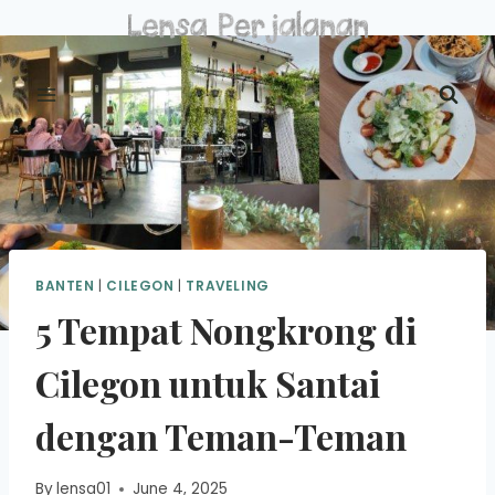
Skip
to
content
BANTEN
|
CILEGON
|
TRAVELING
5 Tempat Nongkrong di
Cilegon untuk Santai
dengan Teman-Teman
By
lensa01
June 4, 2025