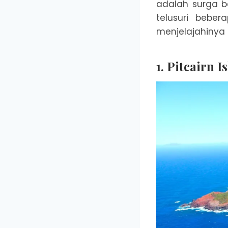
adalah surga b
telusuri bebe
menjelajahinya
1.
Pitcairn I