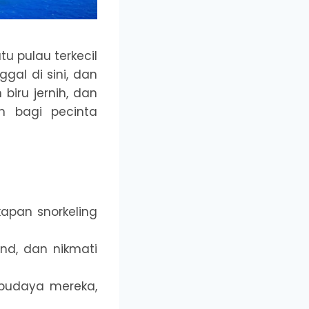
tu pulau terkecil
gal di sini, dan
biru jernih, dan
n bagi pecinta
apan snorkeling
and, dan nikmati
 budaya mereka,