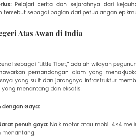
ius:
Pelajari cerita dan sejarahnya dari kejauh
tersebut sebagai bagian dari petualangan epikmu
egeri Atas Awan di India
enal sebagai “Little Tibet,” adalah wilayah pegunu
enawarkan pemandangan alam yang menakjubk
esnya yang sulit dan jarangnya infrastruktur mem
a yang menantang dan eksotis.
h dengan Gaya:
darat penuh gaya:
Naik motor atau mobil 4×4 melin
n menantang.