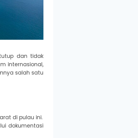
tutup dan tidak
 internasional,
annya salah satu
t di pulau ini.
lui dokumentasi