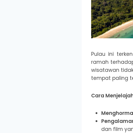
Pulau ini terk
ramah terhadap
wisatawan tidak
tempat paling te
Cara Menjelaja
Menghormat
Pengalaman
dan film ya