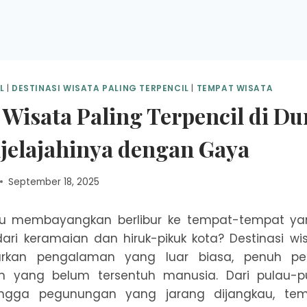
L
|
DESTINASI WISATA PALING TERPENCIL
|
TEMPAT WISATA
 Wisata Paling Terpencil di Du
jelajahinya dengan Gaya
September 18, 2025
u membayangkan berlibur ke tempat-tempat ya
 dari keramaian dan hiruk-pikuk kota? Destinasi wis
rkan pengalaman yang luar biasa, penuh pe
m yang belum tersentuh manusia. Dari pulau-pu
ingga pegunungan yang jarang dijangkau, tem