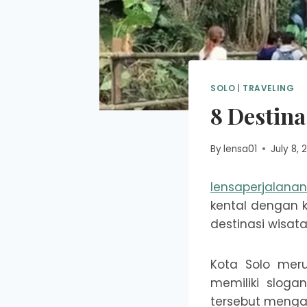
SOLO
|
TRAVELING
8 Destina
By
lensa01
July 8, 
lensaperjalana
kental dengan 
destinasi wisat
Kota Solo mer
memiliki sloga
tersebut menga