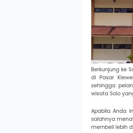
Berkunjung ke S
di Pasar Klewe
sehingga pelan
wisata Solo yang
Apabila Anda i
salahnya menaw
membeli lebih da