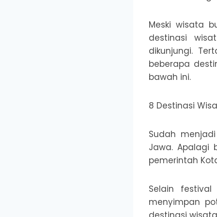
Meski wisata b
destinasi wis
dikunjungi. Te
beberapa destin
bawah ini.
8 Destinasi Wisa
Sudah menjadi
Jawa. Apalagi 
pemerintah Kota
Selain festiv
menyimpan pote
destinasi wisata