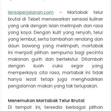
lensaperjalanan.com
– Martabak telur
brutal di Tebet menawarkan sensasi kuliner
yang unik dengan isian melimpah dan rasa
yang kaya. Dengan kulit yang renyah, telur
yang lembut, serta tambahan rendang dan
daun bawang yang melimpah, martabak
ini menjadi pilihan sempurna bagi pecinta
makanan gurih dan bertekstur. Ditambah
dengan kuah cuka segar yang
memperkaya cita rasa, martabak ini tidak
hanya lezat tetapi juga menghadirkan
pengalaman makan yang tak terlupakan.
Menemukan Martabak Telur Brutal
Di tempat ini, tersedia berbagai pilihan