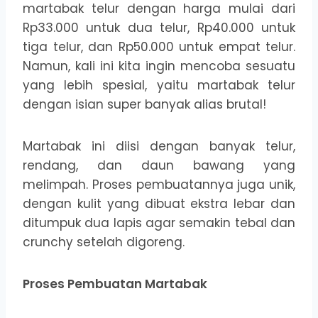
martabak telur dengan harga mulai dari
Rp33.000 untuk dua telur, Rp40.000 untuk
tiga telur, dan Rp50.000 untuk empat telur.
Namun, kali ini kita ingin mencoba sesuatu
yang lebih spesial, yaitu martabak telur
dengan isian super banyak alias brutal!
Martabak ini diisi dengan banyak telur,
rendang, dan daun bawang yang
melimpah. Proses pembuatannya juga unik,
dengan kulit yang dibuat ekstra lebar dan
ditumpuk dua lapis agar semakin tebal dan
crunchy setelah digoreng.
Proses Pembuatan Martabak