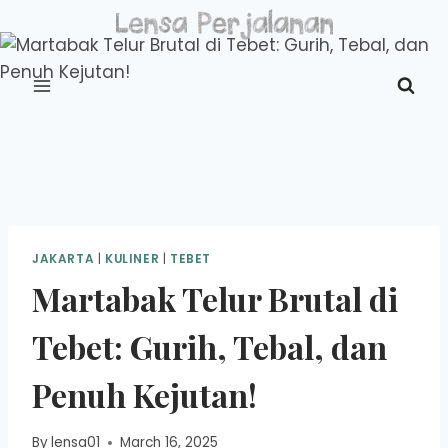
Skip
to
content
JAKARTA
|
KULINER
|
TEBET
Martabak Telur Brutal di
Tebet: Gurih, Tebal, dan
Penuh Kejutan!
By
lensa01
March 16, 2025