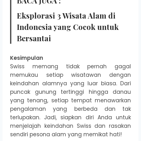
BACA JUGA :
Eksplorasi 3 Wisata Alam di
Indonesia yang Cocok untuk
Bersantai
Kesimpulan
Swiss memang tidak pernah gagal
memukau setiap wisatawan dengan
keindahan alamnya yang luar biasa. Dari
puncak gunung tertinggi hingga danau
yang tenang, setiap tempat menawarkan
pengalaman yang berbeda dan tak
terlupakan. Jadi, siapkan diri Anda untuk
menjelajah keindahan Swiss dan rasakan
sendiri pesona alam yang memikat hati!