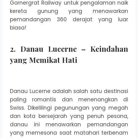
Gornergrat Railway untuk pengalaman naik
kereta gunung yang menawarkan
pemandangan 360 derajat yang luar
biasa!
2.
Danau Lucerne – Keindahan
yang Memikat Hati
Danau Lucerne adalah salah satu destinasi
paling romantis dan menenangkan di
Swiss. Dikelilingi pegunungan yang megah
dan kota bersejarah yang penuh pesona,
danau ini menawarkan pemandangan
yang memesona saat matahari terbenam