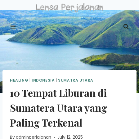
Skip
to
content
HEALING
|
INDONESIA
|
SUMATRA UTARA
10 Tempat Liburan di
Sumatera Utara yang
Paling Terkenal
By
adminperjalanan
July 12, 2025