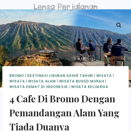
Skip
to
content
BROMO
|
DESTINASI LIBURAN AKHIR TAHUN
|
WISATA
|
WISATA
|
WISATA ALAM
|
WISATA BUGED MURAH
|
WISATA HEMAT DI INDONESIA
|
WISATA KELUARGA
4 Cafe Di Bromo Dengan
Pemandangan Alam Yang
Tiada Duanya