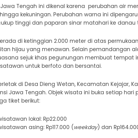
 Jawa Tengah ini dikenal karena perubahan air men
u hingga kekuningan. Perubahan warna ini dipengaru
ukup tinggi dan paparan sinar matahari ke danau t
rada di ketinggian 2.000 meter di atas permukaan
bukitan hijau yang menawan. Selain pemandangan 
uasana sejuk khas pegunungan membuat tempat in
wisatawan untuk berfoto dan bersantai.
rletak di Desa Dieng Wetan, Kecamatan Kejajar, K
si Jawa Tengah. Objek wisata ini buka setiap hari p
 tiket berikut:
wisatawan lokal: Rp22.000
wisatawan asing: Rp117.000 (
weekday
) dan Rp164.00