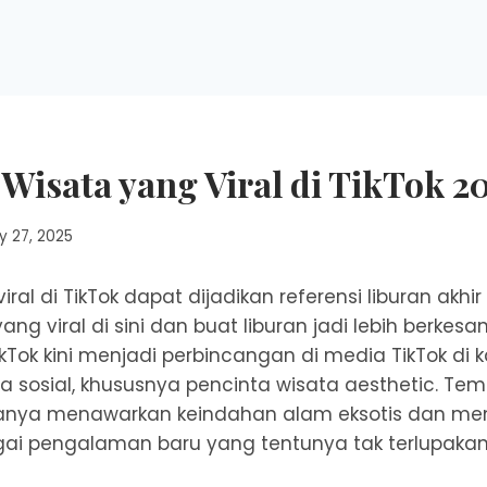
Wisata yang Viral di TikTok 2
y 27, 2025
ral di TikTok dapat dijadikan referensi liburan akh
ng viral di sini dan buat liburan jadi lebih berkes
TikTok kini menjadi perbincangan di media TikTok di
sosial, khususnya pencinta wisata aesthetic. Tem
 hanya menawarkan keindahan alam eksotis dan m
gai pengalaman baru yang tentunya tak terlupakan