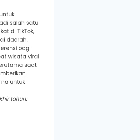
untuk
adi salah satu
at di TikTok,
ai daerah.
ferensi bagi
t wisata viral
terutama saat
memberikan
na untuk
khir tahun: