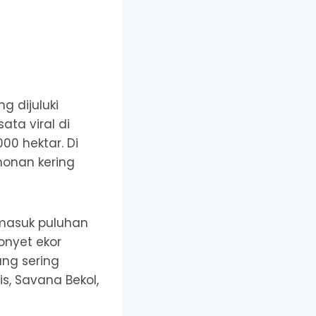
g dijuluki
ata viral di
00 hektar. Di
honan kering
rmasuk puluhan
onyet ekor
ang sering
s, Savana Bekol,