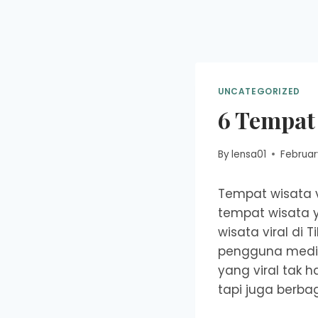
UNCATEGORIZED
6 Tempat 
By
lensa01
Februar
Tempat wisata vi
tempat wisata ya
wisata viral di 
pengguna media 
yang viral tak
tapi juga berba