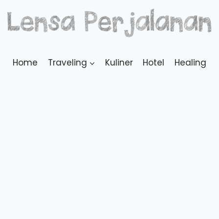
Home
Traveling
Kuliner
Hotel
Healing