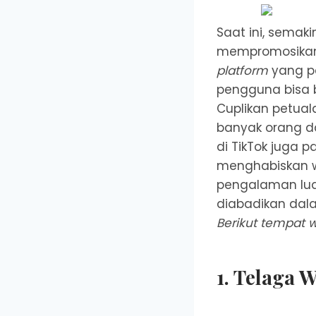
Saat ini, sema
mempromosikan p
platform
yang pa
pengguna bisa b
Cuplikan petuala
banyak orang da
di TikTok juga 
menghabiskan wa
pengalaman lu
diabadikan dal
Berikut tempat w
1. Telaga 