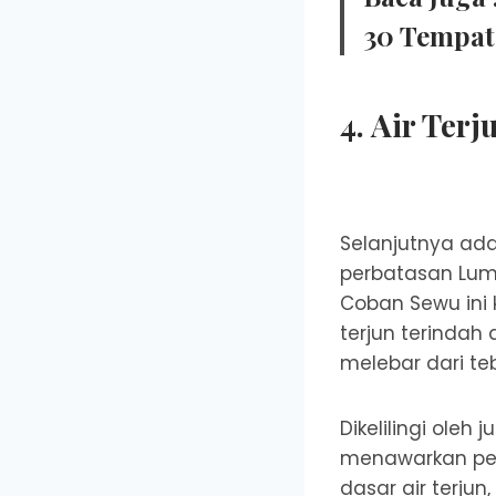
30 Tempat
4. Air Ter
Selanjutnya ada
perbatasan Luma
Coban Sewu ini 
terjun terindah 
melebar dari teb
Dikelilingi oleh
menawarkan pen
dasar air terju