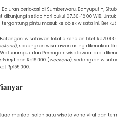
Baluran berlokasi di Sumberwaru, Banyuputih, Situ
 dikunjungi setiap hari pukul 07.30-16.00 WIB. Untuk
 tergantung pintu masuk ke objek wisata ini. Berikut
Batangan: wisatawan lokal dikenalan tiket Rp21.000 
eekend
), sedangkan wisatawan asing dikenakan tike
 Watunumpuk dan Perengan: wisatawan lokal dikena
ekday
) dan Rp16.000 (
weekend
), sedangkan wisat
ket Rp155.000.
Tianyar
juga menjadi salah satu wisata yang viral dan te