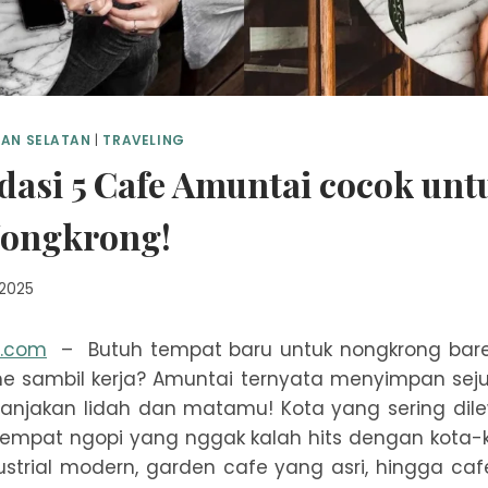
AN SELATAN
|
TRAVELING
asi 5 Cafe Amuntai cocok unt
ongkrong!
 2025
n.com
– Butuh tempat baru untuk nongkrong bar
e sambil kerja? Amuntai ternyata menyimpan sej
njakan lidah dan matamu! Kota yang sering dilew
empat ngopi yang nggak kalah hits dengan kota-k
dustrial modern, garden cafe yang asri, hingga c