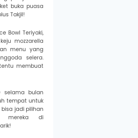
ket buka puasa
s Takjil!
e Bowl Teriyaki,
keju mozzarella
ihan menu yang
ggoda selera.
rtentu membuat
0 selama bulan
uh tempat untuk
isa jadi pilihan
m mereka di
rik!