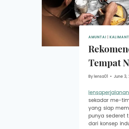
AMUNTAI
|
KALIMANT
Rekomend
Tempat N
By
lensa01
June 3,
lensaperjalana
sekadar me-tim
yang siap mema
punya sederet t
dari konsep in