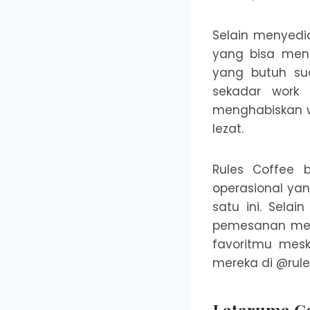
Selain menyedi
yang bisa mene
yang butuh su
sekadar work 
menghabiskan w
lezat.
Rules Coffee 
operasional ya
satu ini. Selai
pemesanan mel
favoritmu mesk
mereka di @rule