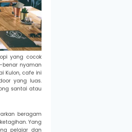
opi yang cocok
ar-benar nyaman
i Kulon, cafe ini
oor yang luas.
ong santai atau
warkan beragam
i ketagihan. Yang
ng pelajar dan