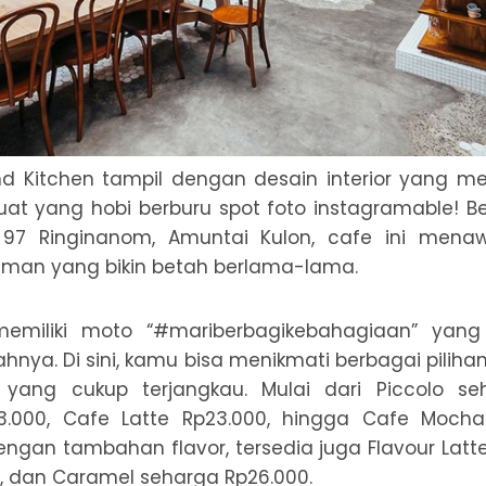
nd Kitchen tampil dengan desain interior yang me
uat yang hobi berburu spot foto instagramable! Berl
 97 Ringinanom, Amuntai Kulon, cafe ini mena
man yang bikin betah berlama-lama.
memiliki moto “#mariberbagikebahagiaan” yang 
nya. Di sini, kamu bisa menikmati berbagai pilihan 
yang cukup terjangkau. Mulai dari Piccolo seh
.000, Cafe Latte Rp23.000, hingga Cafe Mocha
engan tambahan flavor, tersedia juga Flavour Latt
ut, dan Caramel seharga Rp26.000.