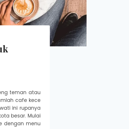
uk
eng teman atau
umlah cafe kece
ati ini rupanya
ota besar. Mulai
afe dengan menu