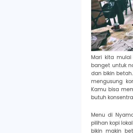
Mari kita mul
banget untuk n
dan bikin betah.
mengusung kon
Kamu bisa memi
butuh konsentras
Menu di Nyama
pilihan kopi lok
bikin makin b