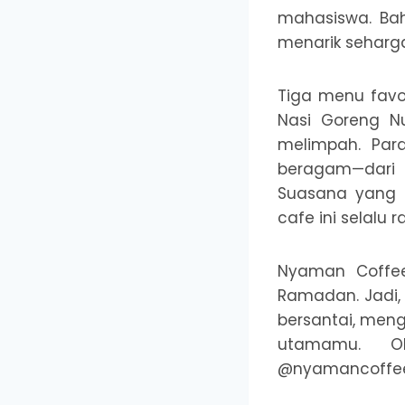
mahasiswa. Ba
menarik seharga
Tiga menu favor
Nasi Goreng Nu
melimpah. Par
beragam—dari
Suasana yang 
cafe ini selalu 
Nyaman Coffee
Ramadan. Jadi,
bersantai, meng
utamamu. O
@nyamancoffee_