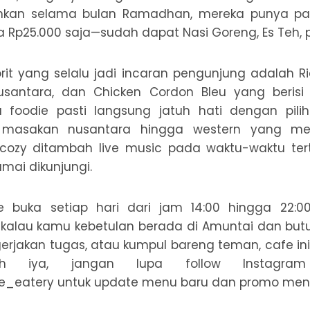
hkan selama bulan Ramadhan, mereka punya pa
 Rp25.000 saja—sudah dapat Nasi Goreng, Es Teh, plu
it yang selalu jadi incaran pengunjung adalah Ric
santara, dan Chicken Cordon Bleu yang berisi 
a foodie pasti langsung jatuh hati dengan pil
 masakan nusantara hingga western yang men
cozy ditambah live music pada waktu-waktu te
ramai dikunjungi.
 buka setiap hari dari jam 14:00 hingga 22:0
 kalau kamu kebetulan berada di Amuntai dan but
erjakan tugas, atau kumpul bareng teman, cafe ini b
h iya, jangan lupa follow Instagra
eatery untuk update menu baru dan promo mena