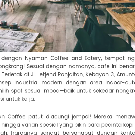
ai dengan Nyaman Coffee and Eatery, tempat ng
ongkrong! Sesuai dengan namanya, cafe ini ben
 Terletak di Jl. Letjend Panjaitan, Kebayan 3, Amunta
sep industrial modern dengan area indoor-outd
lih spot sesuai mood—baik untuk sekedar nongkr
i untuk kerja.
n Coffee patut diacungi jempol! Mereka mena
al hingga varian spesial yang bikin para pecinta kop
etah, harganya sangat bersahabat dengan kanto