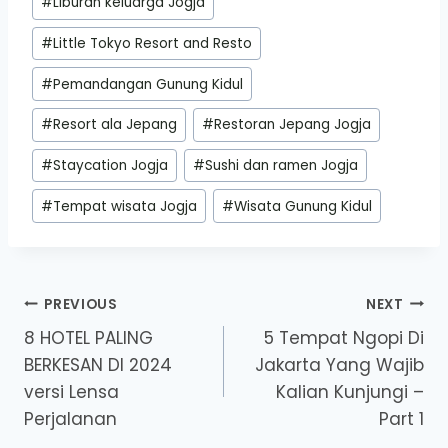
#
Liburan keluarga Jogja
#
Little Tokyo Resort and Resto
#
Pemandangan Gunung Kidul
#
Resort ala Jepang
#
Restoran Jepang Jogja
#
Staycation Jogja
#
Sushi dan ramen Jogja
#
Tempat wisata Jogja
#
Wisata Gunung Kidul
Post
PREVIOUS
NEXT
8 HOTEL PALING
5 Tempat Ngopi Di
navigation
BERKESAN DI 2024
Jakarta Yang Wajib
versi Lensa
Kalian Kunjungi –
Perjalanan
Part 1