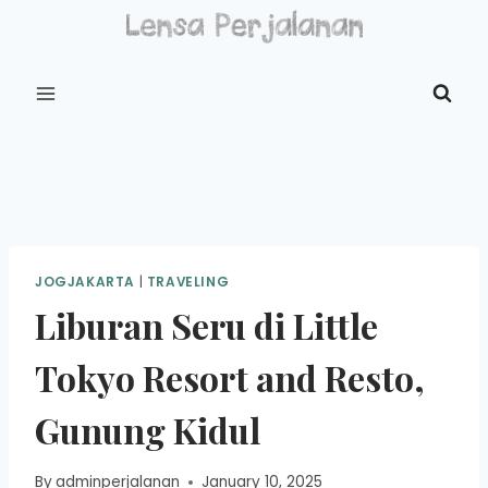
Skip
to
content
JOGJAKARTA
|
TRAVELING
Liburan Seru di Little
Tokyo Resort and Resto,
Gunung Kidul
By
adminperjalanan
January 10, 2025