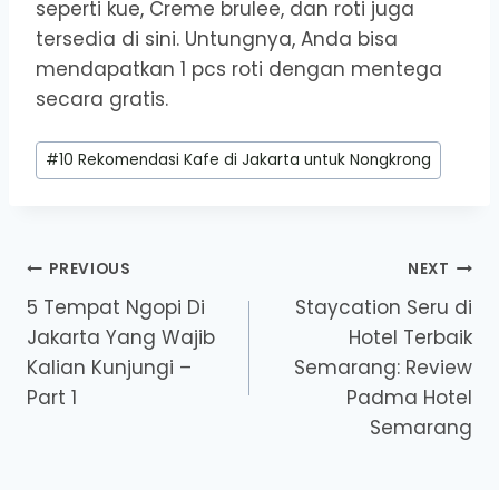
seperti kue, Creme brulee, dan roti juga
tersedia di sini. Untungnya, Anda bisa
mendapatkan 1 pcs roti dengan mentega
secara gratis.
Post
#
10 Rekomendasi Kafe di Jakarta untuk Nongkrong
Tags:
Post
PREVIOUS
NEXT
5 Tempat Ngopi Di
Staycation Seru di
navigation
Jakarta Yang Wajib
Hotel Terbaik
Kalian Kunjungi –
Semarang: Review
Part 1
Padma Hotel
Semarang