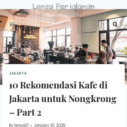
Skip
to
content
JAKARTA
10 Rekomendasi Kafe di
Jakarta untuk Nongkrong
– Part 2
By
lensa01
January 10, 2025