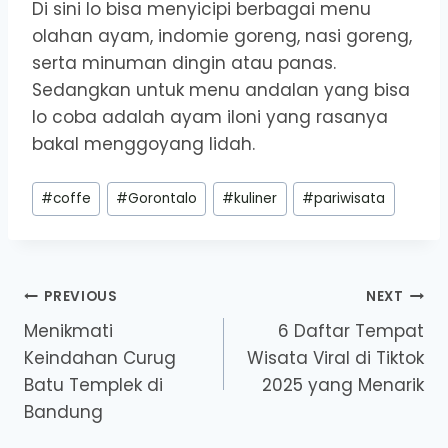
Di sini lo bisa menyicipi berbagai menu
olahan ayam, indomie goreng, nasi goreng,
serta minuman dingin atau panas.
Sedangkan untuk menu andalan yang bisa
lo coba adalah ayam iloni yang rasanya
bakal menggoyang lidah.
Post
#
coffe
#
Gorontalo
#
kuliner
#
pariwisata
Tags:
Post
PREVIOUS
NEXT
Menikmati
6 Daftar Tempat
navigation
Keindahan Curug
Wisata Viral di Tiktok
Batu Templek di
2025 yang Menarik
Bandung