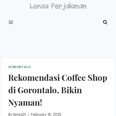
Skip
to
content
GORONTALO
Rekomendasi Coffee Shop
di Gorontalo, Bikin
Nyaman!
By
lensa01
February 16, 2025