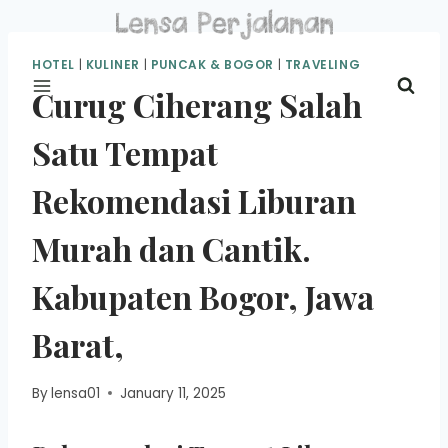
Skip
to
content
HOTEL
|
KULINER
|
PUNCAK & BOGOR
|
TRAVELING
Curug Ciherang Salah
Satu Tempat
Rekomendasi Liburan
Murah dan Cantik.
Kabupaten Bogor, Jawa
Barat,
By
lensa01
January 11, 2025