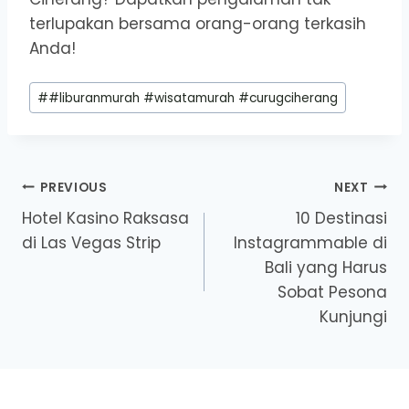
terlupakan bersama orang-orang terkasih
Anda!
Post
#
#liburanmurah #wisatamurah #curugciherang
Tags:
Post
PREVIOUS
NEXT
Hotel Kasino Raksasa
10 Destinasi
navigation
di Las Vegas Strip
Instagrammable di
Bali yang Harus
Sobat Pesona
Kunjungi