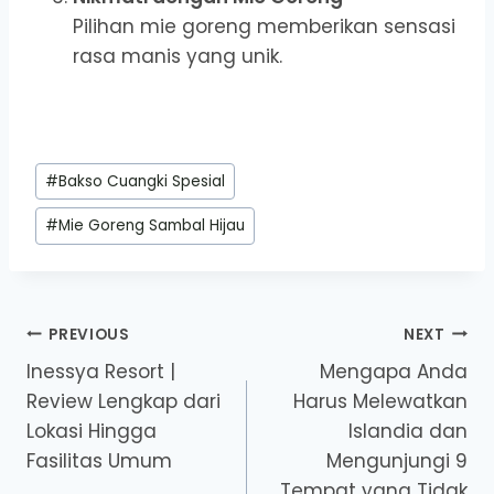
Pilihan mie goreng memberikan sensasi
rasa manis yang unik.
Post
#
Bakso Cuangki Spesial
Tags:
#
Mie Goreng Sambal Hijau
Post
PREVIOUS
NEXT
Inessya Resort |
Mengapa Anda
navigation
Review Lengkap dari
Harus Melewatkan
Lokasi Hingga
Islandia dan
Fasilitas Umum
Mengunjungi 9
Tempat yang Tidak