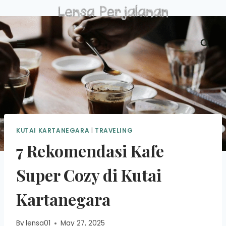
Skip
to
content
KUTAI KARTANEGARA
|
TRAVELING
7 Rekomendasi Kafe
Super Cozy di Kutai
Kartanegara
By
lensa01
May 27, 2025