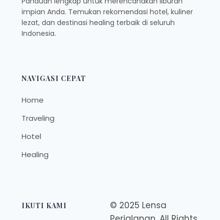
Panduan lengkap untuk merencanakan liburan
impian Anda. Temukan rekomendasi hotel, kuliner
lezat, dan destinasi healing terbaik di seluruh
Indonesia.
NAVIGASI CEPAT
Home
Traveling
Hotel
Healing
© 2025 Lensa
IKUTI KAMI
Perjalanan. All Rights