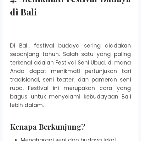
di Bali
Di Bali, festival budaya sering diadakan
sepanjang tahun. Salah satu yang paling
terkenal adalah Festival Seni Ubud, di mana
Anda dapat menikmati pertunjukan tari
tradisional, seni teater, dan pameran seni
rupa. Festival ini merupakan cara yang
bagus untuk menyelami kebudayaan Bali
lebih dalam.
Kenapa Berkunjung?
Menghargai seni dan budaya lokal