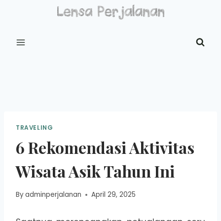
Skip
to
content
TRAVELING
6 Rekomendasi Aktivitas
Wisata Asik Tahun Ini
By
adminperjalanan
April 29, 2025