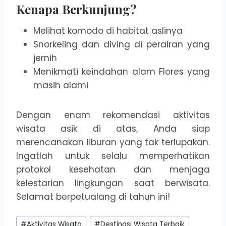
Kenapa Berkunjung?
Melihat komodo di habitat aslinya
Snorkeling dan diving di perairan yang
jernih
Menikmati keindahan alam Flores yang
masih alami
Dengan enam rekomendasi aktivitas
wisata asik di atas, Anda siap
merencanakan liburan yang tak terlupakan.
Ingatlah untuk selalu memperhatikan
protokol kesehatan dan menjaga
kelestarian lingkungan saat berwisata.
Selamat berpetualang di tahun ini!
Post
#
Aktivitas Wisata
#
Destinasi Wisata Terbaik