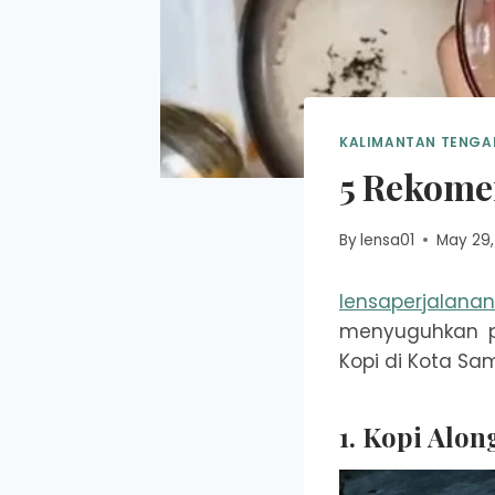
KALIMANTAN TENGA
5 Rekomen
By
lensa01
May 29,
lensaperjalana
menyuguhkan pe
Kopi di Kota Sam
1. Kopi Alon