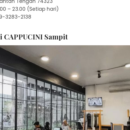
mantan Tengah 74323
.00 – 23.00 (Setiap hari)
59-3283-2138
pi CAPPUCINI Sampit