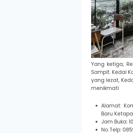
Yang ketiga, R
Sampit. Kedai K
yang lezat, Ke
menikmati
Alamat: Kom
Baru Ketapa
Jam Buka: 10
No Telp: 08