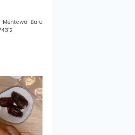
c. Mentawa Baru
74312