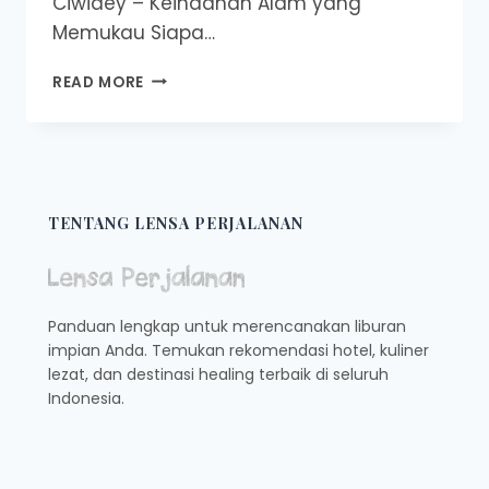
Ciwidey – Keindahan Alam yang
Memukau Siapa…
5
READ MORE
TEMPAT
WISATA
YANG
LAGI
HITS
DI
TENTANG LENSA PERJALANAN
BANDUNG,
WAJIB
DATANG
Panduan lengkap untuk merencanakan liburan
impian Anda. Temukan rekomendasi hotel, kuliner
lezat, dan destinasi healing terbaik di seluruh
Indonesia.