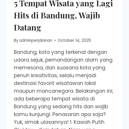
5 Tempat Wisata yang Lagi
Hits di Bandung, Wajib
Datang
By
adminperjalanan
October 14, 2025
Bandung, kota yang terkenal dengan
udara sejuk, pemandangan alam yang
memesona, dan suasana kota yang
penuh kreativitas, selalu menjadi
destinasi favorit wisatawan lokal
maupun mancanegara. Belakangan ini,
ada beberapa tempat wisata di
Bandung yang sedang hits dan wajib
kamu kunjungi. Penasaran apa saja?
Yuk, simak ulasannya! 1. Kawah Putih