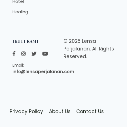
Hotel
Healing
© 2025 Lensa
IKUTI KAMI
Perjalanan. All Rights
Reserved.
Email:
info@lensaperjalanan.com
Privacy Policy
About Us
Contact Us