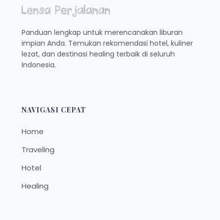
Panduan lengkap untuk merencanakan liburan
impian Anda. Temukan rekomendasi hotel, kuliner
lezat, dan destinasi healing terbaik di seluruh
Indonesia.
NAVIGASI CEPAT
Home
Traveling
Hotel
Healing