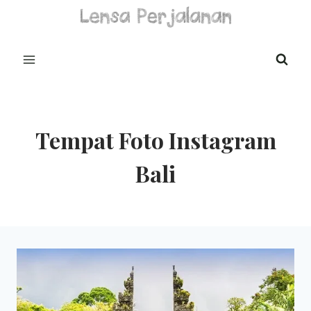
Skip
to
content
Tempat Foto Instagram
Bali