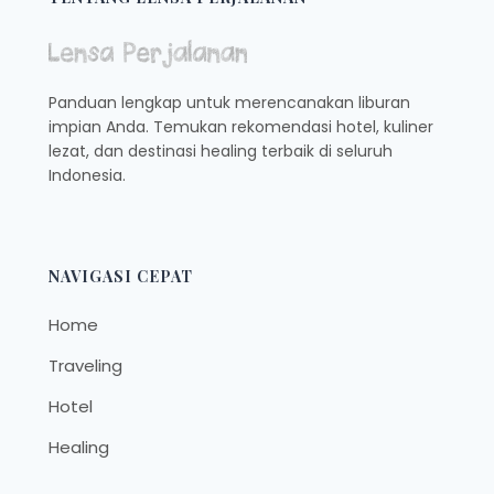
LO
KUNJUNGI
Panduan lengkap untuk merencanakan liburan
impian Anda. Temukan rekomendasi hotel, kuliner
lezat, dan destinasi healing terbaik di seluruh
Indonesia.
NAVIGASI CEPAT
Home
Traveling
Hotel
Healing