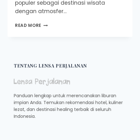
populer sebagai destinasi wisata
dengan atmosfer…
3
READ MORE
WISATA
PANTAI
TULUNGAGUNG
DENGAN
ATMOSFER
ASYIK
TENTANG LENSA PERJALANAN
UNTUK
JADI
DESTINASI
WISATA
Panduan lengkap untuk merencanakan liburan
impian Anda. Temukan rekomendasi hotel, kuliner
lezat, dan destinasi healing terbaik di seluruh
Indonesia.