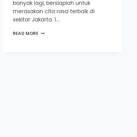
banyak lagi, bersiaplah untuk
merasakan cita rasa terbaik di
sekitar Jakarta. 1….
KEDAI
READ MORE
KOPI
DAN
KAFE
TERBAIK
DI
JAKARTA
PART
–
14