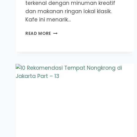
terkenal dengan minuman kreatif
dan makanan ringan lokal klasik.
Kafe ini menarik…
REKOMENDASI
READ MORE
TEMPAT
KEDAI
YANG
COCOK
BUAT
ANAK
KULIAHAN
PART
–
16