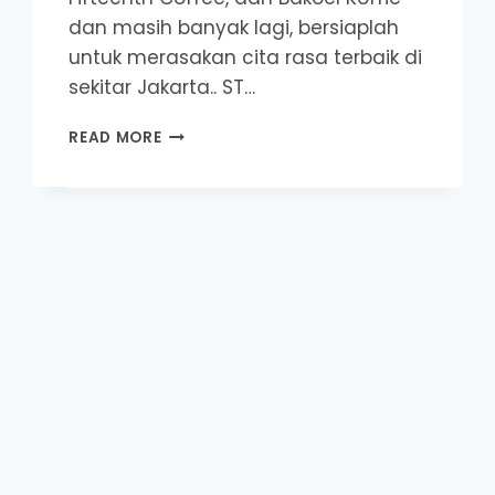
dan masih banyak lagi, bersiaplah
untuk merasakan cita rasa terbaik di
sekitar Jakarta.. ST…
REKOMENDASI
READ MORE
TEMPAT
TEMPAT
COFFE
TERBAGUS
DAN
NAYAMAN
DI
JAKARTA
PART
–
15