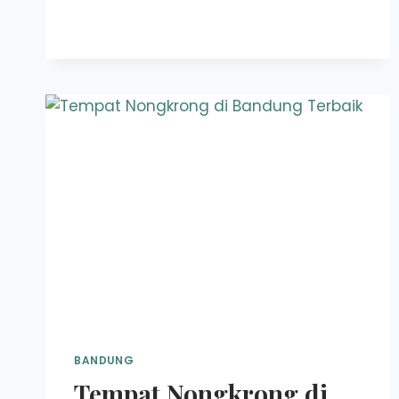
KEBAYORAN
LAMA
YANG
PAS
UNTUK
ISI
WAKTU
SANTAI
BANDUNG
Tempat Nongkrong di