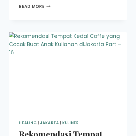
RESTORAN
READ MORE
DAN
KAFE
DI
PADANG
(INDONESIA)
YANG
HARUS
ANDA
KUNJUNGI:
REKOMENDASI
KAMI
HEALING
|
JAKARTA
|
KULINER
Rekomendasi Tempat