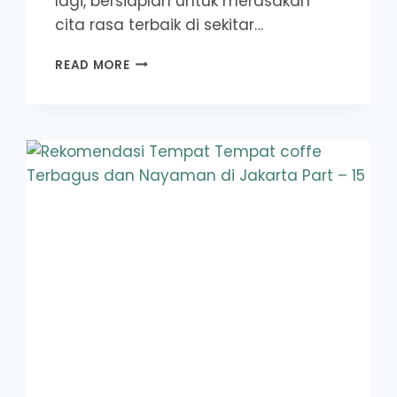
lagi, bersiaplah untuk merasakan
cita rasa terbaik di sekitar…
REKOMENDASI
READ MORE
TEMPAT
KEDAI
COFFE
YANG
COCOK
BUAT
ANAK
KULIAHAN
DIJAKARTA
PART
–
16