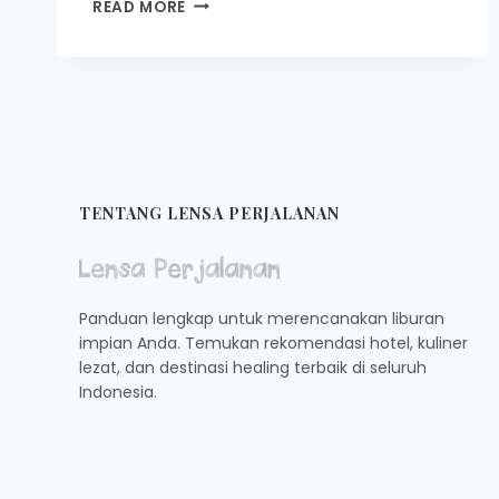
10
READ MORE
TEMPAT
WISATA
DI
INDONESIA
YANG
TERKENAL
DAN
MENDUNIA
TENTANG LENSA PERJALANAN
Panduan lengkap untuk merencanakan liburan
impian Anda. Temukan rekomendasi hotel, kuliner
lezat, dan destinasi healing terbaik di seluruh
Indonesia.